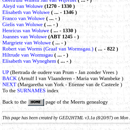
Geertruid Willem Jan van Wijtvliet
( ... - )
Aleyd van Woluwe
(1270 - 1330 )
Elisabeth van Woluwe
( ... - 1346 )
Franco van Woluwe
( ... - )
Gielis van Woluwe
( ... - )
Henricus van Woluwe
( ... - 1330 )
Joannes van Woluwe
(ABT 1245 - )
Margriete van Woluwe
( ... - )
Robert van Worms (Graaf van Wormsgau.)
( ... - 822 )
Hiltrude van Wormsgau
( ... - )
Elisabeth van Wyneghem
( ... - )
UP
(Bertrada de oudere van Prum - Jan zonder Vrees )
BACK
(Arnulf I van Vlaanderen - Maria van Wambeke )
NEXT
(Margaretha van York - Etienne van de Casteele )
To the
SURNAMES
index
Back to the
page of the Meerts genealogy
This page has been created by GED2HTML v3.1a (8/20/97) on Mon 