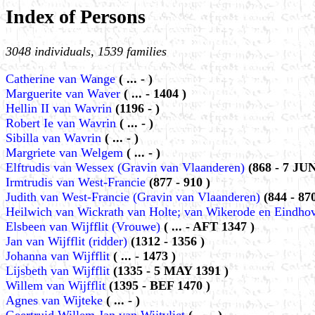
Index of Persons
3048 individuals, 1539 families
Catherine van Wange
( ... - )
Marguerite van Waver
( ... - 1404 )
Hellin II van Wavrin
(1196 - )
Robert Ie van Wavrin
( ... - )
Sibilla van Wavrin
( ... - )
Margriete van Welgem
( ... - )
Elftrudis van Wessex (Gravin van Vlaanderen)
(868 - 7 JUN
Irmtrudis van West-Francie
(877 - 910 )
Judith van West-Francie (Gravin van Vlaanderen)
(844 - 870
Heilwich van Wickrath van Holte; van Wikerode en Eindho
Elsbeen van Wijfflit (Vrouwe)
( ... - AFT 1347 )
Jan van Wijfflit (ridder)
(1312 - 1356 )
Johanna van Wijfflit
( ... - 1473 )
Lijsbeth van Wijfflit
(1335 - 5 MAY 1391 )
Willem van Wijfflit
(1395 - BEF 1470 )
Agnes van Wijteke
( ... - )