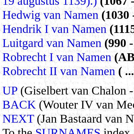
19 augustus 1139).)
(1067 
Hedwig van Namen
(1030 
Hendrik I van Namen
(111
Luitgard van Namen
(990 - 
Robrecht I van Namen
(AB
Robrecht II van Namen
( .
UP
(Giselbert van Chalon -
BACK
(Wouter IV van Mec
NEXT
(Jan Bastaard van N
To the
SURNAMES
index