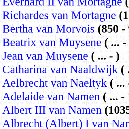
Everhard II van Mortagne
Richardes van Mortagne
(1
Bertha van Morvois
(850 -
Beatrix van Muysene
( ...
Jean van Muysene
( ... - )
Catharina van Naaldwijk
( 
Aelbrecht van Naeltyk
( ... 
Adelaide van Namen
( ... 
Albert III van Namen
(103
Albrecht (Albert) I van N