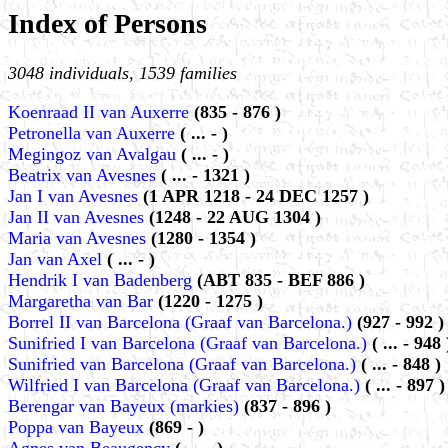
Index of Persons
3048 individuals, 1539 families
Koenraad II van Auxerre
(835 - 876 )
Petronella van Auxerre
( ... - )
Megingoz van Avalgau
( ... - )
Beatrix van Avesnes
( ... - 1321 )
Jan I van Avesnes
(1 APR 1218 - 24 DEC 1257 )
Jan II van Avesnes
(1248 - 22 AUG 1304 )
Maria van Avesnes
(1280 - 1354 )
Jan van Axel
( ... - )
Hendrik I van Badenberg
(ABT 835 - BEF 886 )
Margaretha van Bar
(1220 - 1275 )
Borrel II van Barcelona (Graaf van Barcelona.)
(927 - 992 )
Sunifried I van Barcelona (Graaf van Barcelona.)
( ... - 948 
Sunifried van Barcelona (Graaf van Barcelona.)
( ... - 848 )
Wilfried I van Barcelona (Graaf van Barcelona.)
( ... - 897 )
Berengar van Bayeux (markies)
(837 - 896 )
Poppa van Bayeux
(869 - )