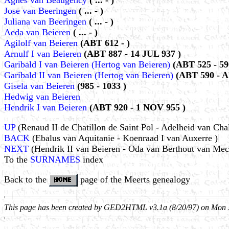
Agnes van Beaugency
( ... - )
Jose van Beeringen
( ... - )
Juliana van Beeringen
( ... - )
Aeda van Beieren
( ... - )
Agilolf van Beieren
(ABT 612 - )
Arnulf I van Beieren
(ABT 887 - 14 JUL 937 )
Garibald I van Beieren (Hertog van Beieren)
(ABT 525 - 59
Garibald II van Beieren (Hertog van Beieren)
(ABT 590 - A
Gisela van Beieren
(985 - 1033 )
Hedwig van Beieren
Hendrik I van Beieren
(ABT 920 - 1 NOV 955 )
UP
(Renaud II de Chatillon de Saint Pol - Adelheid van Cha
BACK
(Ebalus van Aquitanie - Koenraad I van Auxerre )
NEXT
(Hendrik II van Beieren - Oda van Berthout van Mec
To the
SURNAMES
index
Back to the
page of the Meerts genealogy
This page has been created by GED2HTML v3.1a (8/20/97) on Mon 