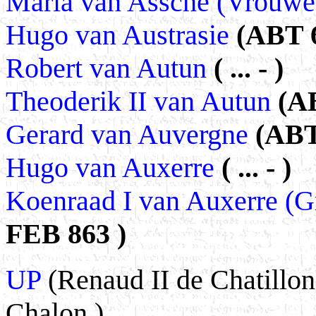
Maria van Assche (Vrouwe
Hugo van Austrasie
(ABT 6
Robert van Autun
( ... - )
Theoderik II van Autun
(AB
Gerard van Auvergne
(ABT
Hugo van Auxerre
( ... - )
Koenraad I van Auxerre (G
FEB 863 )
UP
(Renaud II de Chatillon
Chalon )