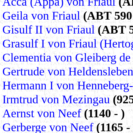
Acca (Appa) von Friaul
(A
Geila von Friaul
(ABT 590 
Gisulf II von Friaul
(ABT 5
Grasulf I von Friaul (Herto
Clementia von Gleiberg de 
Gertrude von Heldenslebe
Hermann I von Henneberg
Irmtrud von Mezingau
(925
Aernst von Neef
(1140 - )
Gerberge von Neef
(1165 - 