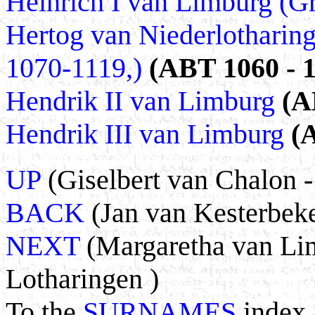
Heinrich I van Limburg (G
Hertog van Niederlotharing
1070-1119,)
(ABT 1060 - 1
Hendrik II van Limburg
(A
Hendrik III van Limburg
(
UP
(Giselbert van Chalon -
BACK
(Jan van Kesterbeke
NEXT
(Margaretha van Lim
Lotharingen )
To the
SURNAMES
index