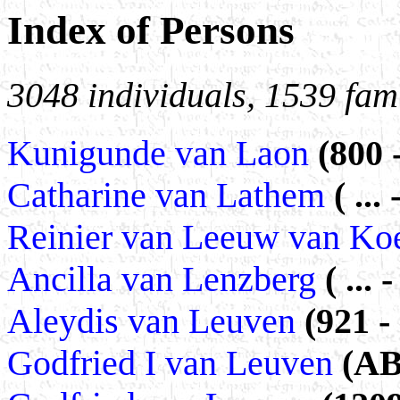
Index of Persons
3048 individuals, 1539 fami
Kunigunde van Laon
(800 
Catharine van Lathem
( ... 
Reinier van Leeuw van Ko
Ancilla van Lenzberg
( ... -
Aleydis van Leuven
(921 -
Godfried I van Leuven
(AB