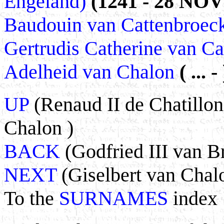
Engeland)
(1241 - 28 NOV
Baudouin van Cattenbroec
Gertrudis Catherine van C
Adelheid van Chalon
( ... - 
UP
(Renaud II de Chatillon
Chalon )
BACK
(Godfried III van Br
NEXT
(Giselbert van Chal
To the
SURNAMES
index