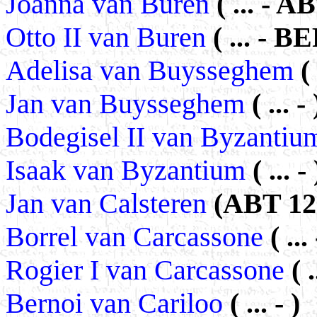
Joanna van Buren
( ... - A
Otto II van Buren
( ... - B
Adelisa van Buysseghem
(
Jan van Buysseghem
( ... - 
Bodegisel II van Byzanti
Isaak van Byzantium
( ... - 
Jan van Calsteren
(ABT 127
Borrel van Carcassone
( ... 
Rogier I van Carcassone
( .
Bernoi van Cariloo
( ... - )