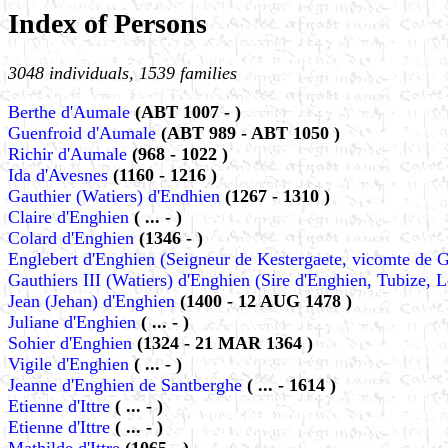
Index of Persons
3048 individuals, 1539 families
Berthe d'Aumale
(ABT 1007 - )
Guenfroid d'Aumale
(ABT 989 - ABT 1050 )
Richir d'Aumale
(968 - 1022 )
Ida d'Avesnes
(1160 - 1216 )
Gauthier (Watiers) d'Endhien
(1267 - 1310 )
Claire d'Enghien
( ... - )
Colard d'Enghien
(1346 - )
Englebert d'Enghien (Seigneur de Kestergaete, vicomte de 
Gauthiers III (Watiers) d'Enghien (Sire d'Enghien, Tubize, 
Jean (Jehan) d'Enghien
(1400 - 12 AUG 1478 )
Juliane d'Enghien
( ... - )
Sohier d'Enghien
(1324 - 21 MAR 1364 )
Vigile d'Enghien
( ... - )
Jeanne d'Enghien de Santberghe
( ... - 1614 )
Etienne d'Ittre
( ... - )
Etienne d'Ittre
( ... - )