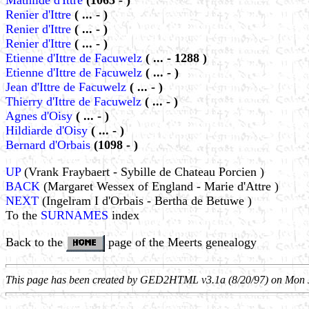
Mathilde d'Ittre
(1065 - )
Renier d'Ittre
( ... - )
Renier d'Ittre
( ... - )
Renier d'Ittre
( ... - )
Etienne d'Ittre de Facuwelz
( ... - 1288 )
Etienne d'Ittre de Facuwelz
( ... - )
Jean d'Ittre de Facuwelz
( ... - )
Thierry d'Ittre de Facuwelz
( ... - )
Agnes d'Oisy
( ... - )
Hildiarde d'Oisy
( ... - )
Bernard d'Orbais
(1098 - )
UP
(Vrank Fraybaert - Sybille de Chateau Porcien )
BACK
(Margaret Wessex of England - Marie d'Attre )
NEXT
(Ingelram I d'Orbais - Bertha de Betuwe )
To the
SURNAMES
index
Back to the
page of the Meerts genealogy
This page has been created by GED2HTML v3.1a (8/20/97) on Mon 